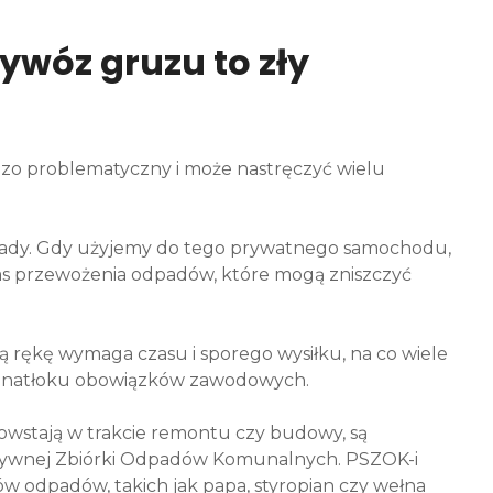
wóz gruzu to zły
dzo problematyczny i może nastręczyć wielu
pady. Gdy użyjemy do tego prywatnego samochodu,
zas przewożenia odpadów, które mogą zniszczyć
sną rękę wymaga czasu i sporego wysiłku, na co wiele
du natłoku obowiązków zawodowych.
powstają w trakcie remontu czy budowy, są
wnej Zbiórki Odpadów Komunalnych. PSZOK-i
w odpadów, takich jak papa, styropian czy wełna