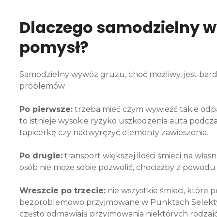
Dlaczego samodzielny wy
pomysł?
Samodzielny wywóz gruzu, choć możliwy, jest bar
problemów.
Po pierwsze:
trzeba mieć czym wywieźć takie od
to istnieje wysokie ryzyko uszkodzenia auta podc
tapicerkę czy nadwyrężyć elementy zawieszenia.
Po drugie:
transport większej ilości śmieci na wła
osób nie może sobie pozwolić, chociażby z powo
Wreszcie po trzecie:
nie wszystkie śmieci, które 
bezproblemowo przyjmowane w Punktach Selekty
często odmawiają przyjmowania niektórych rodzajó