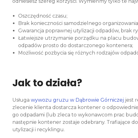
odniesiesz szereg korzyści. Wymieńmy tylko te najw
Oszczędność czasu;
Brak konieczności samodzielnego organizowani
Gwarancja poprawnej utylizacji odpadów, brak
Łatwiejsze utrzymanie porządku na placu budow
odpadów prosto do dostarczonego kontenera;
Możliwość pozbycia się różnych rodzajów odpadó
Jak to działa?
Usługa
wywozu gruzu w Dąbrowie Górniczej
jest 
zlecenie klienta dostarcza kontener o odpowiednie
go odpadami (lub zleca to wykonawcom prac bud
następnie kontener zostaje odebrany. Trafiające 
utylizacji i recyklingu.