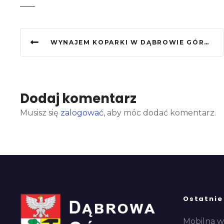
N
WYNAJEM KOPARKI W DĄBROWIE GÓRNICZEJ? SPRAWDŹ, KIEDY I KOMU TO SIĘ OPŁACI
a
w
i
Dodaj komentarz
g
Musisz się
zalogować
, aby móc dodać komentarz.
a
c
j
a
Ostatnie
w
Mobilna w