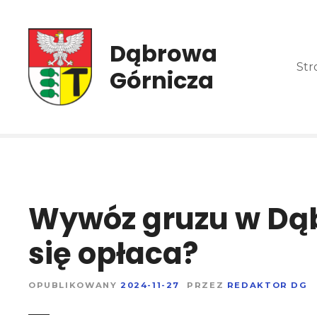
P
r
z
Dąbrowa
e
Str
Górnicza
j
d
ź
d
o
t
r
e
Wywóz gruzu w Dąbr
ś
c
się opłaca?
i
OPUBLIKOWANY
2024-11-27
PRZEZ
REDAKTOR DG