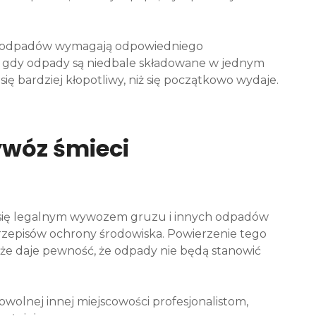
rki odpadów wymagają odpowiedniego
a gdy odpady są niedbale składowane w jednym
ę bardziej kłopotliwy, niż się początkowo wydaje.
ywóz śmieci
ą się legalnym wywozem gruzu i innych odpadów
rzepisów ochrony środowiska. Powierzenie tego
akże daje pewność, że odpady nie będą stanowić
wolnej innej miejscowości profesjonalistom,