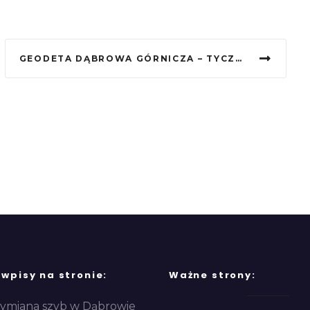
GEODETA DĄBROWA GÓRNICZA – TYCZENIE BUDYNKU JAKO KLUCZOWY ETAP REALIZACJI INWESTYCJI BUDOWLANEJ
 wpisy na stronie:
Ważne strony:
ymiana szyb w Dąbrowie