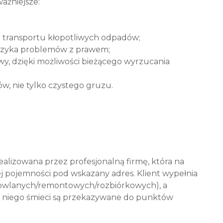
ażniejsze:
a transportu kłopotliwych odpadów;
 ryzyka problemów z prawem;
y, dzięki możliwości bieżącego wyrzucania
w, nie tylko czystego gruzu.
realizowana przez profesjonalną firmę, która na
j pojemności pod wskazany adres. Klient wypełnia
owlanych/remontowych/rozbiórkowych), a
do niego śmieci są przekazywane do punktów