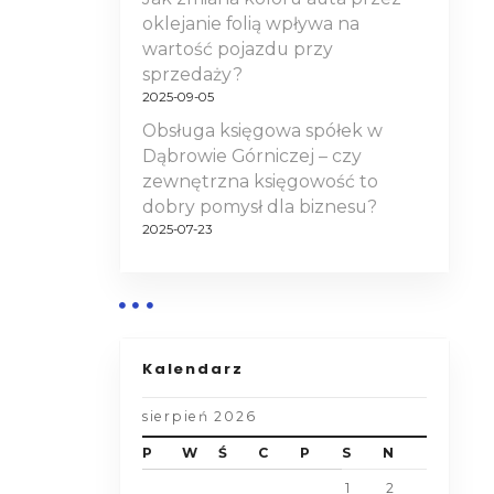
oklejanie folią wpływa na
wartość pojazdu przy
sprzedaży?
2025-09-05
Obsługa księgowa spółek w
Dąbrowie Górniczej – czy
zewnętrzna księgowość to
dobry pomysł dla biznesu?
2025-07-23
Kalendarz
sierpień 2026
P
W
Ś
C
P
S
N
1
2