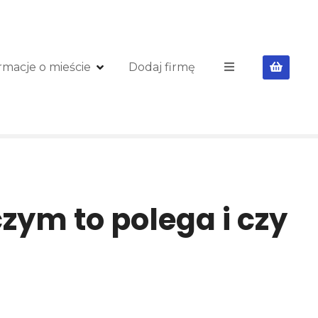
rmacje o mieście
Dodaj firmę
zym to polega i czy