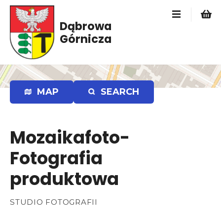
P
r
Dąbrowa
z
Górnicza
e
j
d
ź
d
MAP
SEARCH
o
t
r
Mozaikafoto-
e
ś
Fotografia
c
i
produktowa
STUDIO FOTOGRAFII