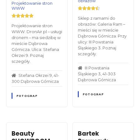
obrazów
Projektowanie stron
WWW
Sklep z ramami do
obrazów: Galeria Ram –
Projektowanie stron
mieści się w mieście
WWW: DronAir.pl – usługi
Dąbrowa Górnicza. Przy
dronem – ma siedzibę w
ulicy: III Powstania
mieście Dąbrowa
Śląskiego 3. Poznaj
Górnicza. Ulica: Stefana
sczegóły.
Okrzei 9. Poznaj
sczegóły.
III Powstania
Śląskiego 3, 41-303
Stefana Okrzei 9, 41-
Dąbrowa Górnicza
300 Dąbrowa Górnicza
FOTOGRAF
FOTOGRAF
Beauty
Bartek