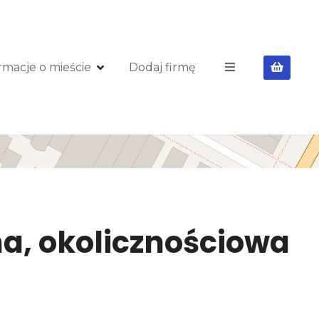
rmacje o mieście
Dodaj firmę
nna, okolicznościowa