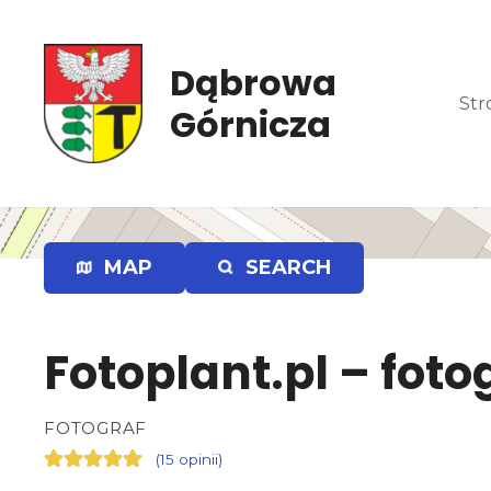
P
r
z
Dąbrowa
e
Str
Górnicza
j
d
ź
d
o
t
MAP
SEARCH
r
e
ś
Fotoplant.pl – foto
c
i
FOTOGRAF
(
15 opinii
)