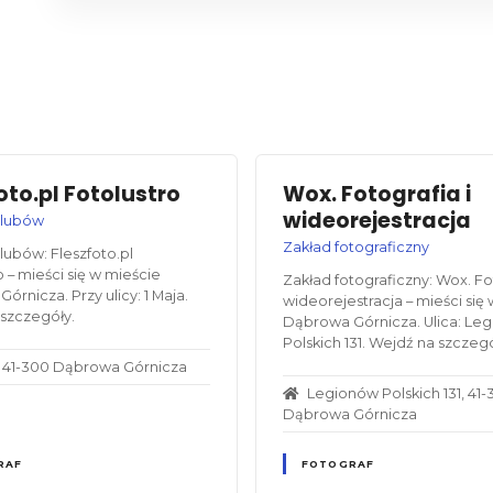
oto.pl Fotolustro
Wox. Fotografia i
wideorejestracja
ślubów
Zakład fotograficzny
lubów: Fleszfoto.pl
o – mieści się w mieście
Zakład fotograficzny: Wox. Fot
órnicza. Przy ulicy: 1 Maja.
wideorejestracja – mieści się
szczegóły.
Dąbrowa Górnicza. Ulica: Le
Polskich 131. Wejdź na szczegó
a, 41-300 Dąbrowa Górnicza
Legionów Polskich 131, 41
Dąbrowa Górnicza
RAF
FOTOGRAF