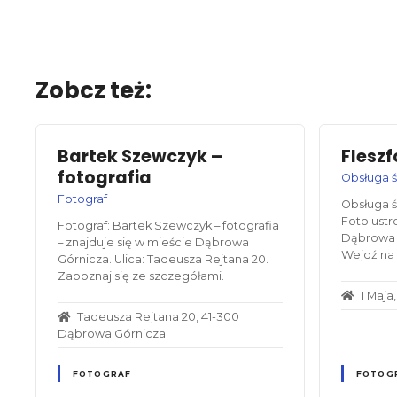
Zobcz też:
Bartek Szewczyk –
Fleszf
fotografia
Obsługa 
Fotograf
Obsługa ś
Fotolustr
Fotograf: Bartek Szewczyk – fotografia
Dąbrowa G
– znajduje się w mieście Dąbrowa
Wejdź na 
Górnicza. Ulica: Tadeusza Rejtana 20.
Zapoznaj się ze szczegółami.
1 Maj
Tadeusza Rejtana 20, 41-300
Dąbrowa Górnicza
FOTOGRAF
FOTOG