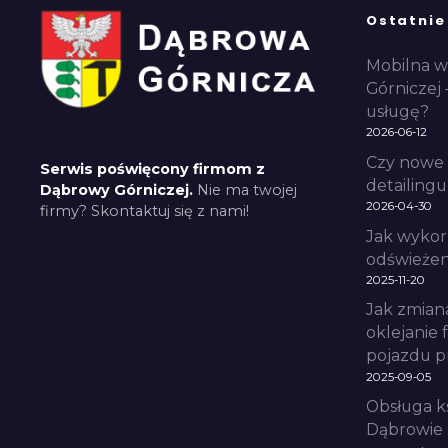
Ostatnie
Mobilna w
Górniczej 
usługę?
2026-06-12
Czy nowe 
Serwis poświęcony firmom z
detailingu
Dąbrowy Górniczej.
Nie ma twojej
2026-04-30
firmy? Skontaktuj się z nami!
Jak wykor
odświeżeni
2025-11-20
Jak zmian
oklejanie 
pojazdu p
2025-09-05
Obsługa k
Dąbrowie 