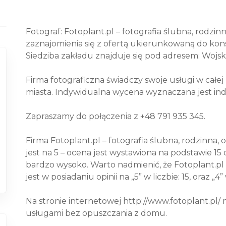
Fotograf: Fotoplant.pl – fotografia ślubna, rodzin
zaznajomienia się z ofertą ukierunkowaną do ko
Siedziba zakładu znajduje się pod adresem: Wojsk
Firma fotograficzna świadczy swoje usługi w całe
miasta. Indywidualna wycena wyznaczana jest ind
Zapraszamy do połączenia z +48 791 935 345.
Firma Fotoplant.pl – fotografia ślubna, rodzinna
jest na 5 – ocena jest wystawiona na podstawie 15 o
bardzo wysoko. Warto nadmienić, że Fotoplant.pl –
jest w posiadaniu opinii na „5” w liczbie: 15, oraz „4” 
Na stronie internetowej http://www.fotoplant.p
usługami bez opuszczania z domu.