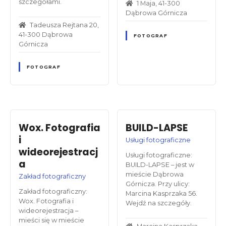
szczegółami.
1 Maja, 41-300
Dąbrowa Górnicza
Tadeusza Rejtana 20,
41-300 Dąbrowa
FOTOGRAF
Górnicza
FOTOGRAF
Wox. Fotografia
BUILD-LAPSE
i
Usługi fotograficzne
wideorejestracj
Usługi fotograficzne:
a
BUILD-LAPSE – jest w
mieście Dąbrowa
Zakład fotograficzny
Górnicza. Przy ulicy:
Zakład fotograficzny:
Marcina Kasprzaka 56.
Wox. Fotografia i
Wejdź na szczegóły.
wideorejestracja –
mieści się w mieście