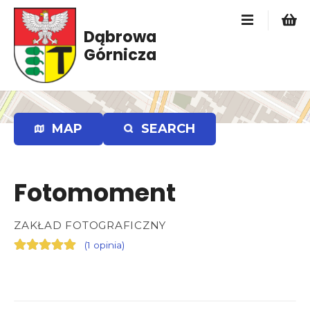
P
r
Dąbrowa
z
Górnicza
e
j
d
ź
d
MAP
SEARCH
o
t
r
Fotomoment
e
ś
c
ZAKŁAD FOTOGRAFICZNY
i
(
1 opinia
)