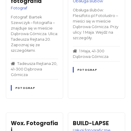
fotografia
Obsługa ślubów
Fotograf
Obsługa ślubów:
Fleszfoto.pl Fotolustro –
Fotograf: Bartek
mieści się w mieście
Szewczyk – fotografia –
Dąbrowa Górnicza. Przy
znajduje się w mieście
ulicy: 1 Maja. Wejdź na
Dąbrowa Górnicza. Ulica:
szczegóły.
Tadeusza Rejtana 20.
Zapoznaj się ze
szczegółami.
1 Maja, 41-300
Dąbrowa Górnicza
Tadeusza Rejtana 20,
41-300 Dąbrowa
FOTOGRAF
Górnicza
FOTOGRAF
Wox. Fotografia
BUILD-LAPSE
i
Usługi fotograficzne