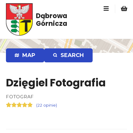
P
r
Dąbrowa
z
Górnicza
e
j
d
ź
d
MAP
SEARCH
o
t
r
Dzięgiel Fotografia
e
ś
c
FOTOGRAF
i
(
22 opinie
)