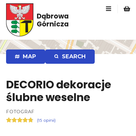
P
r
Dąbrowa
z
Górnicza
e
j
d
ź
d
MAP
SEARCH
o
t
r
DECORIO dekoracje
e
ś
ślubne weselne
c
i
FOTOGRAF
(
15 opinii
)