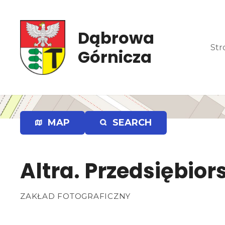
P
r
z
Dąbrowa
e
Str
Górnicza
j
d
ź
d
o
t
MAP
SEARCH
r
e
ś
Altra. Przedsiębior
c
i
ZAKŁAD FOTOGRAFICZNY