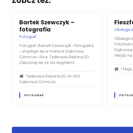
Zobcz też:
Bartek Szewczyk –
Fleszf
fotografia
Obsługa 
Fotograf
Obsługa ś
Fotolustr
Fotograf: Bartek Szewczyk – fotografia
Dąbrowa G
– znajduje się w mieście Dąbrowa
Wejdź na 
Górnicza. Ulica: Tadeusza Rejtana 20.
Zapoznaj się ze szczegółami.
1 Maj
Tadeusza Rejtana 20, 41-300
Dąbrowa Górnicza
FOTOGRAF
FOTOG