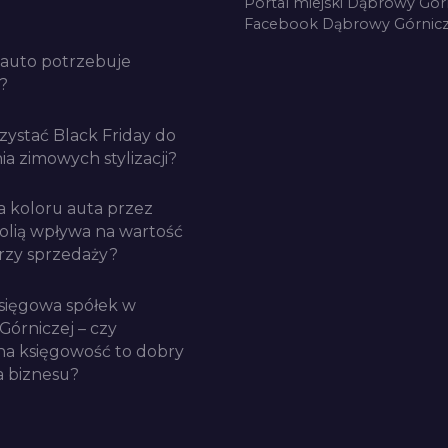
Portal miejski Dąbrowy Gór
Facebook Dąbrowy Górnicz
auto potrzebuje
?
zystać Black Friday do
a zimowych stylizacji?
a koloru auta przez
folią wpływa na wartość
rzy sprzedaży?
sięgowa spółek w
Górniczej – czy
a księgowość to dobry
a biznesu?