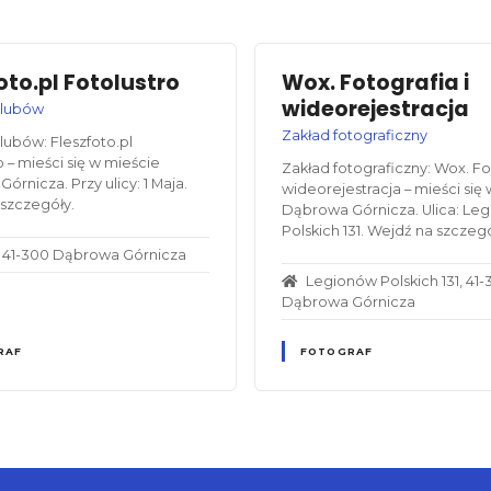
oto.pl Fotolustro
Wox. Fotografia i
wideorejestracja
ślubów
Zakład fotograficzny
lubów: Fleszfoto.pl
o – mieści się w mieście
Zakład fotograficzny: Wox. Fot
órnicza. Przy ulicy: 1 Maja.
wideorejestracja – mieści się
szczegóły.
Dąbrowa Górnicza. Ulica: Le
Polskich 131. Wejdź na szczegó
a, 41-300 Dąbrowa Górnicza
Legionów Polskich 131, 41
Dąbrowa Górnicza
RAF
FOTOGRAF