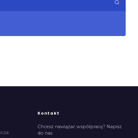
Kontakt
Chcesz nawiązać współpracę? Napisz
icza
do nas