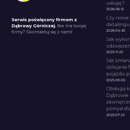
usługę?
2026-06-12
Czy nowe 
Serwis poświęcony firmom z
detailingu
Dąbrowy Górniczej.
Nie ma twojej
2026-04-30
firmy? Skontaktuj się z nami!
Jak wykor
odświeżeni
2025-11-20
Jak zmian
oklejanie 
pojazdu p
2025-09-05
Obsługa k
Dąbrowie 
zewnętrzn
pomysł dl
2025-07-23