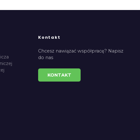
Kontakt
Chcesz nawiązać współpracę? Napisz
icza
do nas
niczej
ej
KONTAKT