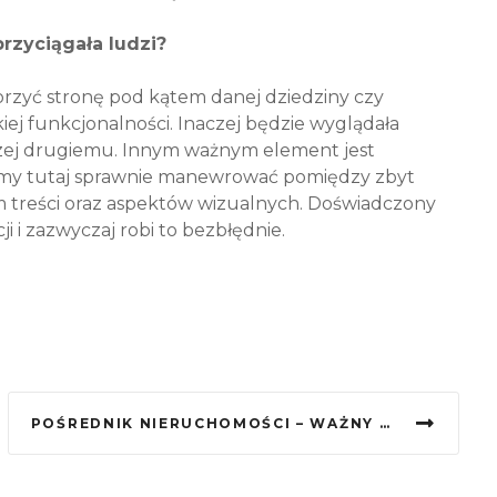
rzyciągała ludzi?
orzyć stronę pod kątem danej dziedziny czy
iej funkcjonalności. Inaczej będzie wyglądała
zej drugiemu. Innym ważnym element jest
usimy tutaj sprawnie manewrować pomiędzy zbyt
 treści oraz aspektów wizualnych. Doświadczony
 i zazwyczaj robi to bezbłędnie.
POŚREDNIK NIERUCHOMOŚCI – WAŻNY ZAWÓD W XXI WIEKU