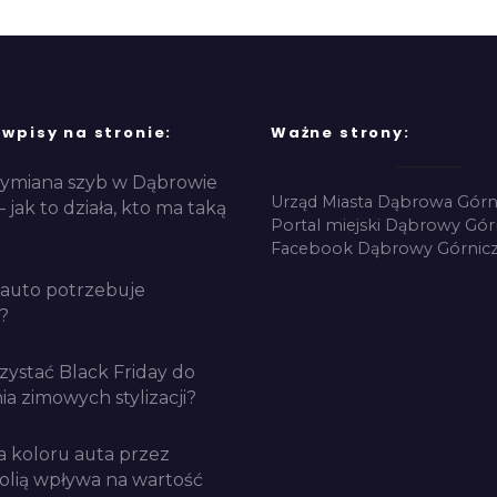
 wpisy na stronie:
Ważne strony:
ymiana szyb w Dąbrowie
Urząd Miasta Dąbrowa Górn
– jak to działa, kto ma taką
Portal miejski Dąbrowy Gór
Facebook Dąbrowy Górnicz
auto potrzebuje
?
zystać Black Friday do
a zimowych stylizacji?
a koloru auta przez
folią wpływa na wartość