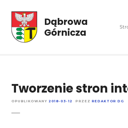
P
r
z
Dąbrowa
e
Str
Górnicza
j
d
ź
d
o
t
r
e
Tworzenie stron in
ś
c
i
OPUBLIKOWANY
2018-03-12
PRZEZ
REDAKTOR DG