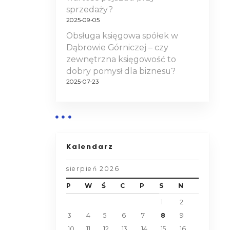
sprzedaży?
2025-09-05
Obsługa księgowa spółek w
Dąbrowie Górniczej – czy
zewnętrzna księgowość to
dobry pomysł dla biznesu?
2025-07-23
Kalendarz
sierpień 2026
P
W
Ś
C
P
S
N
1
2
3
4
5
6
7
8
9
10
11
12
13
14
15
16