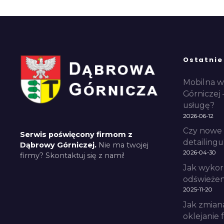
u
Ostatnie
Mobilna w
Górniczej 
usługę?
2026-06-12
Czy nowe 
Serwis poświęcony firmom z
detailingu
Dąbrowy Górniczej.
Nie ma twojej
2026-04-30
firmy? Skontaktuj się z nami!
Jak wykor
odświeżeni
2025-11-20
Jak zmian
oklejanie 