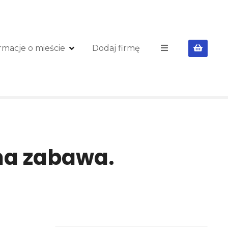
rmacje o mieście
Dodaj firmę
na zabawa.