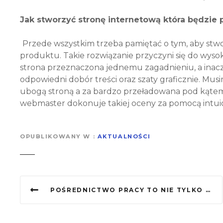
Jak stworzyć stronę internetową która będzie p
Przede wszystkim trzeba pamiętać o tym, aby stw
produktu. Takie rozwiązanie przyczyni się do wysok
strona przeznaczona jednemu zagadnieniu, a inac
odpowiedni dobór treści oraz szaty graficznie. M
ubogą stroną a za bardzo przeładowana pod kątem
webmaster dokonuje takiej oceny za pomocą intuicji
OPUBLIKOWANY W
AKTUALNOŚCI
N
POŚREDNICTWO PRACY TO NIE TYLKO URZĄD PRACY
a