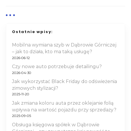
i
g
a
Ostatnie wpisy:
c
Mobilna wymiana szyb w Dąbrowie Górniczej
j
– jak to działa, kto ma taką usługę?
a
2026-06-12
Czy nowe auto potrzebuje detailingu?
w
2026-04-30
p
Jak wykorzystać Black Friday do odświeżenia
zimowych stylizacji?
i
2025-11-20
Jak zmiana koloru auta przez oklejanie folią
s
wpływa na wartość pojazdu przy sprzedaży?
2025-09-05
u
Obsługa księgowa spółek w Dąbrowie