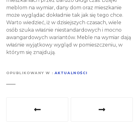
mieszkaniach przez bardzo długi czas. Dzięki
meblom na wymiar, dany dom oraz mieszkanie
może wyglądać dokładnie tak jak się tego chce.
Warto wiedzieć, iż w dzisiejszych czasach, wiele
osób szuka właśnie niestandardowych i mocno
awangardowych wariantów. Meble na wymiar dają
właśnie wyjątkowy wygląd w pomieszczeniu, w
którym się znajdują.
OPUBLIKOWANY W
AKTUALNOŚCI
N
a
w