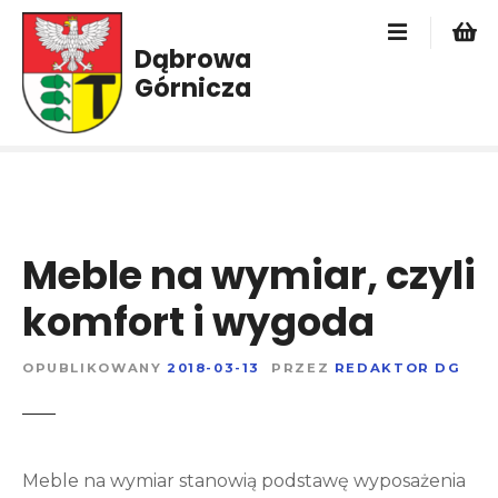
P
r
Dąbrowa
z
Górnicza
e
j
d
ź
d
o
t
Meble na wymiar, czyli
r
e
komfort i wygoda
ś
c
OPUBLIKOWANY
2018-03-13
PRZEZ
REDAKTOR DG
i
Meble na wymiar stanowią podstawę wyposażenia