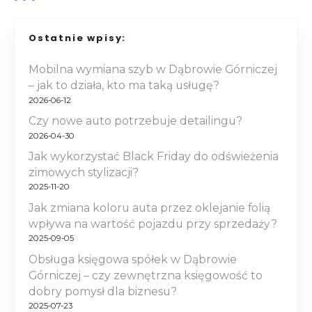
a
Ostatnie wpisy:
c
Mobilna wymiana szyb w Dąbrowie Górniczej
j
– jak to działa, kto ma taką usługę?
a
2026-06-12
Czy nowe auto potrzebuje detailingu?
w
2026-04-30
p
Jak wykorzystać Black Friday do odświeżenia
zimowych stylizacji?
i
2025-11-20
Jak zmiana koloru auta przez oklejanie folią
s
wpływa na wartość pojazdu przy sprzedaży?
2025-09-05
u
Obsługa księgowa spółek w Dąbrowie
Górniczej – czy zewnętrzna księgowość to
dobry pomysł dla biznesu?
2025-07-23