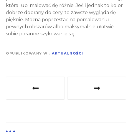
która lubi malować się różnie. Jeśli jednak to kolor
dobrze dobrany do cery, to zawsze wygląda się
pięknie. Można poprzestać na pomalowaniu
pewnych obszarów albo maksymalnie ułatwić
sobie poranne szykowanie się.
OPUBLIKOWANY W
AKTUALNOŚCI
N
a
w
i
g