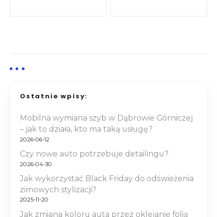
a
w
i
g
a
Ostatnie wpisy:
c
Mobilna wymiana szyb w Dąbrowie Górniczej
j
– jak to działa, kto ma taką usługę?
a
2026-06-12
Czy nowe auto potrzebuje detailingu?
w
2026-04-30
p
Jak wykorzystać Black Friday do odświeżenia
zimowych stylizacji?
i
2025-11-20
Jak zmiana koloru auta przez oklejanie folią