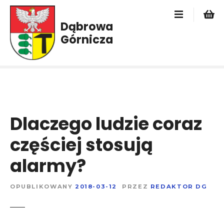
P
r
Dąbrowa
z
Górnicza
e
j
d
ź
d
o
t
Dlaczego ludzie coraz
r
e
częściej stosują
ś
alarmy?
c
i
OPUBLIKOWANY
2018-03-12
PRZEZ
REDAKTOR DG