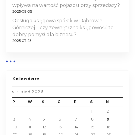
s
wpływa na wartość pojazdu przy sprzedaży?
2025-09-05
u
Obsługa księgowa spółek w Dąbrowie
Górniczej – czy zewnętrzna księgowość to
dobry pomysł dla biznesu?
2025-07-23
Kalendarz
sierpień 2026
P
W
Ś
C
P
S
N
1
2
3
4
5
6
7
8
9
10
11
12
13
14
15
16
17
18
19
20
21
22
23